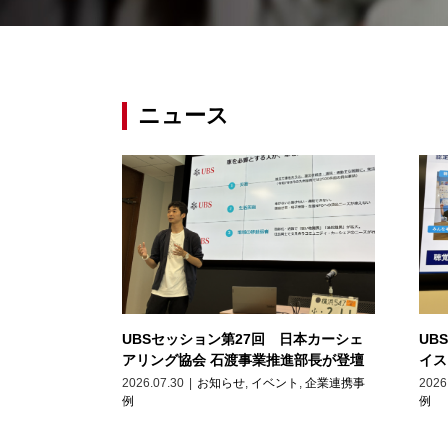
ニュース
UBSセッション第27回 日本カーシェ
UB
アリング協会 石渡事業推進部長が登壇
イス
2026.07.30
|
お知らせ
,
イベント
,
企業連携事
2026
例
例