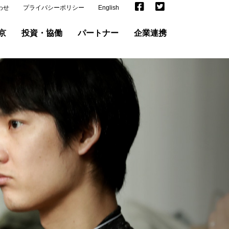
わせ
プライバシーポリシー
English
京
投資・協働
パートナー
企業連携
る“仲間” に出会う。
“仲間” になる。