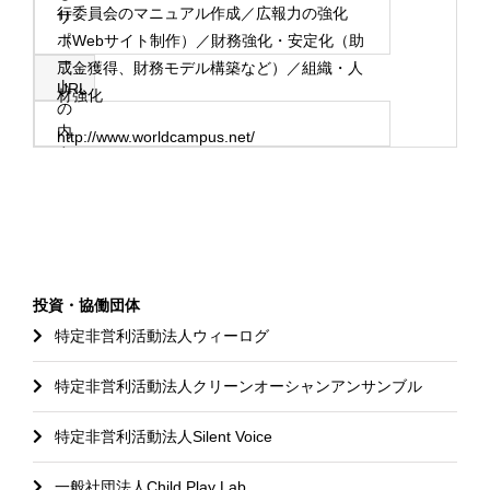
行委員会のマニュアル作成／広報力の強化
サ
ポ
（Webサイト制作）／財務強化・安定化（助
ー
成金獲得、財務モデル構築など）／組織・人
ト
URL
材強化
の
内
http://www.worldcampus.net/
容
投資・協働団体
特定非営利活動法人ウィーログ
特定非営利活動法人クリーンオーシャンアンサンブル
特定非営利活動法人Silent Voice
一般社団法人Child Play Lab.