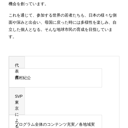
機会を創っています。
これを通じて、参加する世界の若者たちも、日本の様々な側
面や深みと出会い、母国に戻った時には多様性を楽しみ、自
立した個人となる。そんな地球市民の育成を目指していま
す。
代
表
者
西村紀公
SVP
東
京
に
よ
プログラム全体のコンテンツ充実／各地域実
る