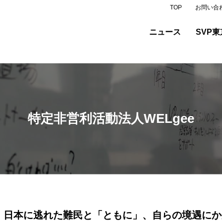
TOP
お問い合
ニュース
SVP東
特定非営利活動法人WELgee
日本に逃れた難民と「ともに」、自らの境遇にか