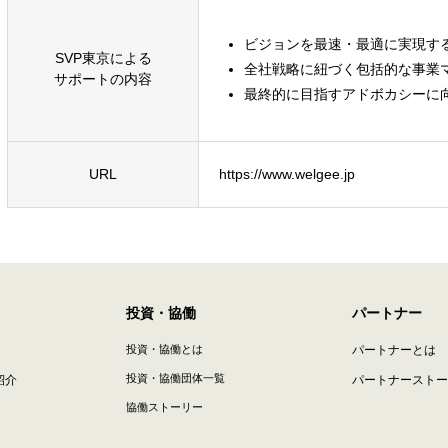
ビジョンを最速・最適に実現す
SVP東京による
全社戦略に紐づく包括的な事業
サポートの内容
最終的に目指すアドボカシーに
URL
https://www.welgee.jp
投資・協働
パートナー
投資・協働とは
パートナーとは
投資・協働団体一覧
紹介
パートナーストー
協働ストーリー