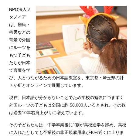
NPO法人メ
タノイア
は、難民・
移民などの
背景で外国
にルーツを
もつ子ども
たちが日本
で言葉を学
び、人とつながるための日本語教室を、東京都・埼玉県の計
７か所とオンラインで展開しています。
現在、日本語が分からないことでため学校の勉強につまずく
外国ルーツの子どもは全国に約 58,000人いるとされ、その数
は過去10年右肩上がりに増えています。
その子どもたちは、中学卒業後に1割が高校進学を諦め、高校
に入れたとしても卒業後の非正規雇用率が40%近くに上りま