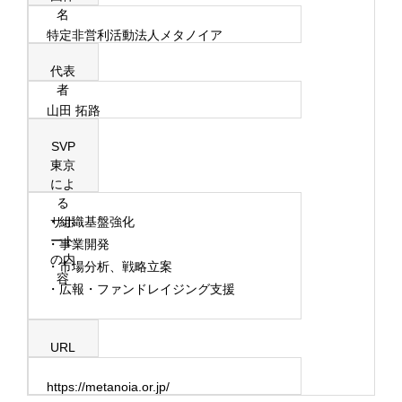
名
特定非営利活動法人メタノイア
代表
者
山田 拓路
SVP
東京
によ
る
・組織基盤強化
サポ
ート
・事業開発
の内
・市場分析、戦略立案
容
・広報・ファンドレイジング支援
URL
https://metanoia.or.jp/