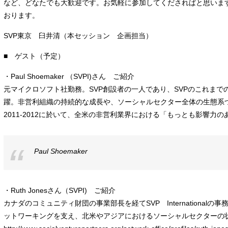
など、どなたでも大歓迎です。お気軽に参加してくださればと思いま
おります。
SVP東京 臼井清（本セッション 企画担当）
■ ゲスト（予定）
・Paul Shoemaker （SVPI)さん ご紹介
元マイクロソフト社勤務。SVP創設者の一人であり、SVPのこれまで
躍。非営利組織の持続的な成長や、ソーシャルセクター全体の生態系
2011-2012に於いて、全米の非営利業界における「もっとも影響力
Paul Shoemaker
・Ruth Jonesさん（SVPI) ご紹介
カナダのコミュニティ財団の事業部長を経てSVP Internationa
ットワーキングを支え、北米やアジアにおけるソーシャルセクターの