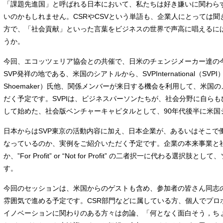
「課題先進国」と呼ばれる日本において、私たちは好き嫌いに関わら
いのかもしれません。CSRやCSVという単語も、企業人にとっては
方で、「社会貢献」といった言葉をビジネスの世界で声高に唱えるに
うか。
今回、エコッツェリア協会との共催で、日米のチェンジメーカー達の
SVP発祥の地である、米国のシアトルから、SVPInternational（S
Shoemaker）氏他、関係メンバーが来日する機会を利用して、米国
だく予定です。SVPIは、ビジネスパーソンたちが、社会分野に自ら
して始めた、社会版ベンチャーキャピタルとして、90年代後半に米国
日本からはSVP東京の活動内容に加え、日本企業が、あるいはそこで
なっているのか、実例をご紹介いただく予定です。企業の本来事業と
か、”For Profit” or “Not for Profit” の二者択一に代わ
す。
今回のセッションは、米国からのゲストも含め、参加者の皆さん同志
雰囲気で進める予定です。CSR部門などに属している方、個人でプロ
イノベーションに関わりのある方々は勿論、「何となく面白そう，ち