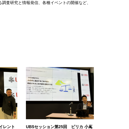
る調査研究と情報発信、各種イベントの開催など、
サイレント
UBSセッション第25回 ピリカ 小嶌
UBSセッショ