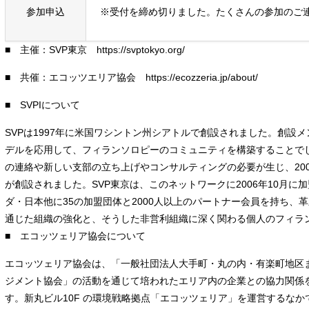
参加申込
※受付を締め切りました。たくさんの参加のご
■ 主催：SVP東京
https://svptokyo.org/
■ 共催：エコッツエリア協会
https://ecozzeria.jp/about/
■ SVPIについて
SVPは1997年に米国ワシントン州シアトルで創設されました。創設
デルを応用して、フィランソロピーのコミュニティを構築することでし
の連絡や新しい支部の立ち上げやコンサルティングの必要が生じ、2001年にゆ
が創設されました。SVP東京は、このネットワークに2006年10月に
ダ・日本他に35の加盟団体と2000人以上のパートナー会員を持ち
通じた組織の強化と、そうした非営利組織に深く関わる個人のフィラ
■ エコッツェリア協会について
エコッツェリア協会は、「一般社団法人大手町・丸の内・有楽町地区
ジメント協会」の活動を通じて培われたエリア内の企業との協力関係をも
す。新丸ビル10F の環境戦略拠点「エコッツェリア」を運営するな