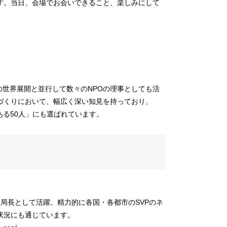
す。当日、会場でお会いできること、楽しみにして
の世界展開と並行して数々のNPOの理事としても活
づくりにおいて、幅広く深い知見を持っており、
のある50人」にも選ばれています。
lの事務局長として活躍。精力的に各国・各都市のSVPのネ
状況にも通じています。