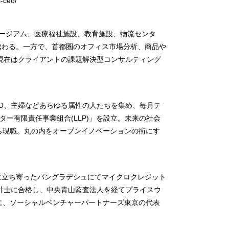
s-ceo/
ュージアム、医療福祉施設、教育施設、物流センタ
携わる。一方で、首都圏のオフィス市場分析、商品や
現在はクライアントの課題解決型コンサルティング
PO、主婦などあらゆる属性の人たちを集め、毎月テ
ター有限責任事業組合(LLP)」を設立。未来の社会
から現職。丸の内をオープンイノベーションの街にす
に立ち寄ったバングラデシュにてマイクロクレジット
計士に合格し、中央青山監査法人を経てプライスウ
月に、ソーシャルベンチャーパートナーズ東京の代表