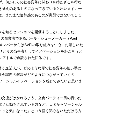
ず、何かしらの社会変革に関わりを持たざるを得な
聞き覚えのあるものになってきていると思います。一
は、まだまだ違和感のあるのが実態ではないでしょ
今を知るセッションを開催することにしました。
VPI）の創業者であるポール・シューメーカー（Paul
のメンバーからはSVPIの取り組みを中心にお話しいた
もひとりの当事者としてイノベーションを起こそうと
シアトルで創設された団体です。
働く企業人が、どのような形で社会変革の担い手に
社会課題の解決がどのようにつながっていくの
る選択肢として、ソーシャルイノベーションを感じてみたいと思いま
の交流がはかれるよう、立食パーティー風の寛いだ
ボノ活動をされている方など、日頃からソーシャル
ょっと気になった」という軽く関心をいただける方