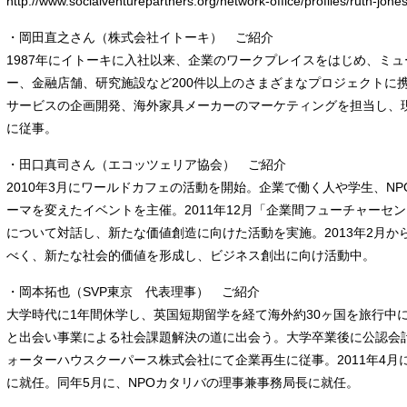
http://www.socialventurepartners.org/network-office/profiles/ruth-jone
・岡田直之さん（株式会社イトーキ） ご紹介
1987年にイトーキに入社以来、企業のワークプレイスをはじめ、ミ
ー、金融店舗、研究施設など200件以上のさまざまなプロジェクトに
サービスの企画開発、海外家具メーカーのマーケティングを担当し、
に従事。
・田口真司さん（エコッツェリア協会） ご紹介
2010年3月にワールドカフェの活動を開始。企業で働く人や学生、N
ーマを変えたイベントを主催。2011年12月「企業間フューチャーセン
について対話し、新たな価値創造に向けた活動を実施。2013年2月
べく、新たな社会的価値を形成し、ビジネス創出に向け活動中。
・岡本拓也（SVP東京 代表理事） ご紹介
大学時代に1年間休学し、英国短期留学を経て海外約30ヶ国を旅行中
と出会い事業による社会課題解決の道に出会う。大学卒業後に公認会
ォーターハウスクーパース株式会社にて企業再生に従事。2011年4
に就任。同年5月に、NPOカタリバの理事兼事務局長に就任。