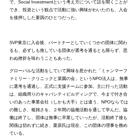
で、Social Investmentという考え方について話を聞くことが
でき、投資という観点で活動に強い興味がわいたのも、入会
を後押しした要因のひとつだった。
SVP東京に入会後、パートナーとしていくつかの団体に関わ
るも、必ずしも推している団体が選考を通るとも限らず、思
わぬ挫折を味わうこともあった。
グローバルな活動をしていて興味を惹かれた「ミャンマーフ
ァミリー・クリニックと菜園の会」というNPO法人は、無事
に選考を通過し、正式に支援チームに参加。主に行った活動
は、組織周りのキャパシティビルディングで、今まで付き合
いのあった事業会社（しかも大手）とは違う、NPOならでは
の難しさ、複雑さを、２年間の協働活動を通して学んだ。協
働は終了し、団体は無事に卒業していったが、活動終了後も
関係は切れずに続き、栗原氏は現在、この団体の理事を務め
ている。